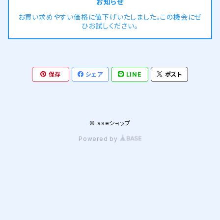
お知らせ
今お使いのタンク式トイレに簡単に後付けすることが
お買い求めやすい価格に値下げいたしました。この機会にぜ
でき、一度セットすれば放っておくだけ。掃除の手間が
ひお試しください。
減り、清潔さを保てるので、毎日快適にトイレを使えま
す。 話題のeステラで、清潔さと便利さを手に入れまし
ょう！トイレ一箇所に一台、さらに美しく清潔なトイレ空
間を実現します。 eステラの詳しい紹介はこちら http
保存
シェア
LINE
ポスト
s://ase-ii.com/
© aseショップ
Powered by