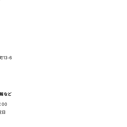
13-6
情報など
：00
祝日